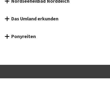
Nordseeheilbad Norddeich
Das Umland erkunden
Ponyreiten
Telefon:
Handy:
E-Mail:
+49 4931 971600